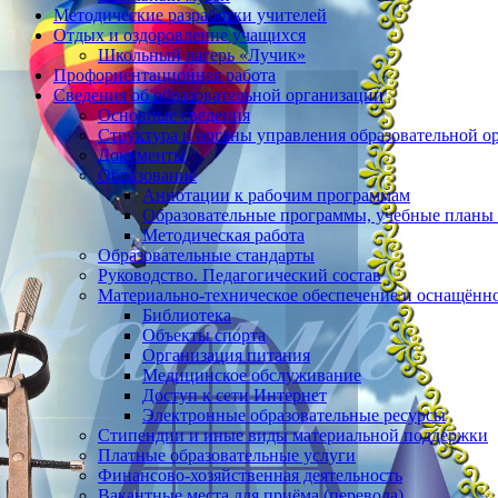
Методические разработки учителей
Отдых и оздоровление учащихся
Школьный лагерь «Лучик»
Профориентационная работа
Сведения об образовательной организации
Основные сведения
Структура и органы управления образовательной о
Документы
Образование
Аннотации к рабочим программам
Образовательные программы, учебные планы
Методическая работа
Образовательные стандарты
Руководство. Педагогический состав
Материально-техническое обеспечение и оснащённо
Библиотека
Объекты спорта
Организация питания
Медицинское обслуживание
Доступ к сети Интернет
Электронные образовательные ресурсы
Стипендии и иные виды материальной поддержки
Платные образовательные услуги
Финансово-хозяйственная деятельность
Вакантные места для приёма (перевода)