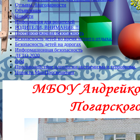
Отзывы, благодарности
Объявления
Новости
Информация для родителей
РОДИТЕЛИ, ВНИМАНИЕ !!!
Противопожарная безопасность
Безопасность детей во время летнего отдыха.
Безопасность детей на дорогах
Информационная безопасность
ЛЕТО 2020
food
Противодействие идеологии экстремизма и терроризма.
Новости МинПросвещения