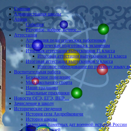
Главная
Администрация школы
Архив
События
Разумное, доброе, вечное…
Аттестация
Аттестация педагогических работников
Психологическая подготовка к экзаменам
Итоговая аттестация выпускников 11 класса
Итоговая аттестация выпускников 11 класса
Итоговая аттестация выпускников 9 класса
Итоговое собеседование по русскому языку в
Воспитательная работа
Безопасное поведение
Мир школьного спорта
Наши традиции
Школьные праздники
Новости ОГЭ, ЕГЭ, ВПР…
Зачисление в школу
Исторические сведения
История села Андрейковичи
История школы
Календарь памятных дат военной истории России
Школьный музей