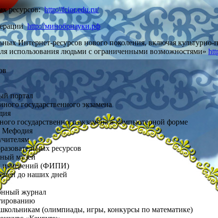
ых ресурсов:
http://fcior.edu.ru/
едерации
http://минобрнауки.рф
ных Интернет-ресурсов нового поколения, включая культурно-
ле для использования людьми с ограниченными возможностями»
htt
ов
ый портал
ого государственного экзамена
дия
го государственного экзамена в компьютерной форме
и Мефодия
 учителям
разовательных ресурсов
ный музей
х измерений (ФИПИ)
ремен до наших дней
онный журнал
стированию
 школьникам (олимпиады, игры, конкурсы по математике)