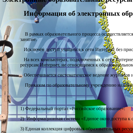
Информация об электронных обр
В рамках образовательного процесса осуществляется 
занятие.
Исключён доступ учащихся к сети Интернет без прис
На всех компьютерах, подключенных к сети Интернет
ресурсам Интернет, не относящимся к образовательном
Обеспечивается систематическое ведение журналов и
Приказом по образовательному учреждению назначены
1) Федеральный портал «Российское образование»:
h
2) Информационная система «Единое окно доступа к
3) Единая коллекция цифровых образовательных ресу