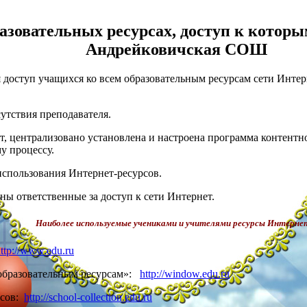
азовательных ресурсах, доступ к кото
Андрейковичская СОШ
доступ учащихся ко всем образовательным ресурсам сети Интер
утствия преподавателя.
, централизовано установлена и настроена программа контентн
у процессу.
спользования Интернет-ресурсов.
 ответственные за доступ к сети Интернет.
Наиболее используемые учениками и учителями ресурсы Интерне
ttp://www.edu.ru
 образовательным ресурсам»:
http://window.edu.ru
рсов:
http://school-collection.edu.ru