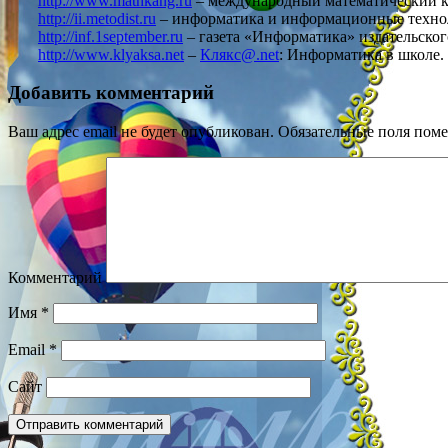
http://www.mathkang.ru
– международный математический к
http://ii.metodist.ru
– информатика и информационные техно
http://inf.1september.ru
– газета «Информатика» издательског
http://www.klyaksa.net
–
Клякс@.net
: Информатика в школе.
Добавить комментарий
Ваш адрес email не будет опубликован.
Обязательные поля пом
Комментарий
Имя
*
Email
*
Сайт