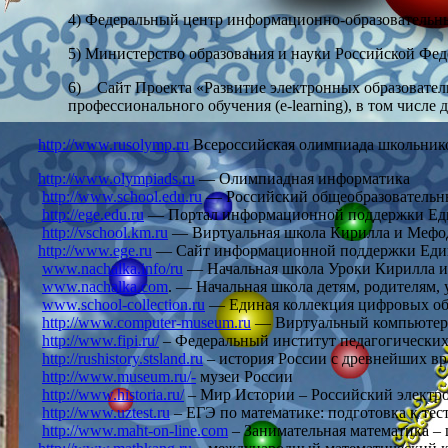
4) Федеральный центр информационно-образовательн
5) Министерство образования и науки Российской Ф
6) Сайт Проекта «Развитие электронных образователь
профессионального обучения (e-learning), в том чис
http://www.rusolymp.ru
Всероссийская олимпиада школьник
http://www.olympiads.ru
— Олимпиадная информатика
http://www.school.edu.ru
— Российский общеобразовательн
http://ege.edu.ru
— Портал информационной поддержки Един
http://vschool.km.ru
— Виртуальная школа Кирилла и Мефо
http://www.ege.ru
— Сайт информационной поддержки Едино
www.nachalka.info/ru
— Начальная школа Уроки Кирилла 
www.nachalka.com
. — Начальная школа детям, родителям,
www.school-collection.ru
— Единая коллекция цифровых об
http://www.computer-museum.ru
— Виртуальный компьютер
http://www.fipi.ru/
– Федеральный институт педагогически
http://rushistory.stsland.ru
– история России с древнейших в
http://www.museum.ru/-
музеи России
http://www.historia.ru/
– Мир Истории – Российский электр
http://www.uztest.ru
– ЕГЭ по математике: подготовка к те
http://www.maht-on-line.com
– Занимательная математика –