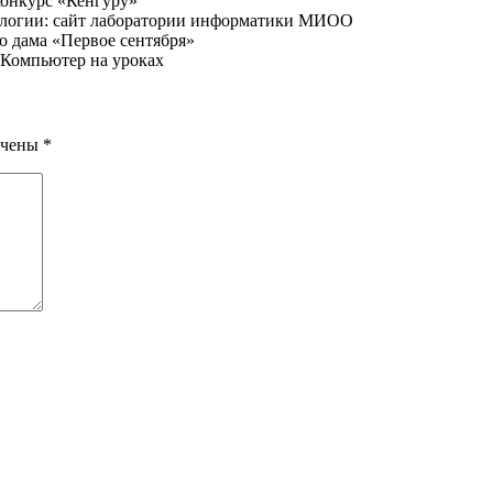
онкурс «Кенгуру»
логии: сайт лаборатории информатики МИОО
о дама «Первое сентября»
 Компьютер на уроках
ечены
*