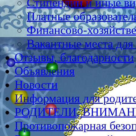
Стипендии и иные в
Платные образовател
Финансово-хозяйстве
Вакантные места для
Отзывы, благодарности
Объявления
Новости
Информация для родит
РОДИТЕЛИ, ВНИМАНИ
Противопожарная безоп