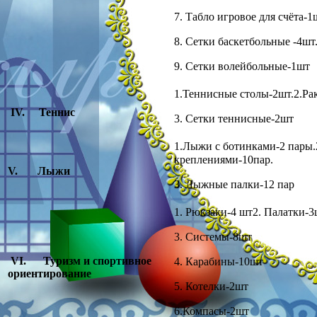
7. Табло игровое для счёта-1
8. Сетки баскетбольные -4шт
9. Сетки волейбольные-1шт
1.Теннисные столы-2шт.2.Ра
IV
. Теннис
3. Сетки теннисные-2шт
1.Лыжи с ботинками-2 пары.
креплениями-10пар.
V
. Лыжи
3. Лыжные палки-12 пар
1. Рюкзаки-4 шт2. Палатки-
3. Системы-8шт
VI
. Туризм и спортивное
4. Карабины-10шт
ориентирование
5. Котелки-2шт
6.Компасы-2шт