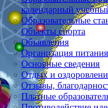
календарный учебны
Образовательные ста
Объекты спорта
Объявления
Организация питани
Основные сведения
Отдых и оздоровлени
Отзывы, благодарнос
Платные образовател
Противодействие иде