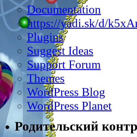
Documentation
https://yadi.sk/d/k5
Plugins
Suggest Ideas
Support Forum
Themes
WordPress Blog
WordPress Planet
Родительский конт