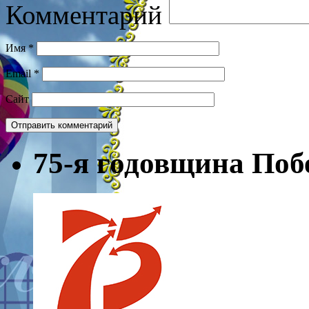
Комментарий
Имя
*
Email
*
Сайт
75-я годовщина Поб