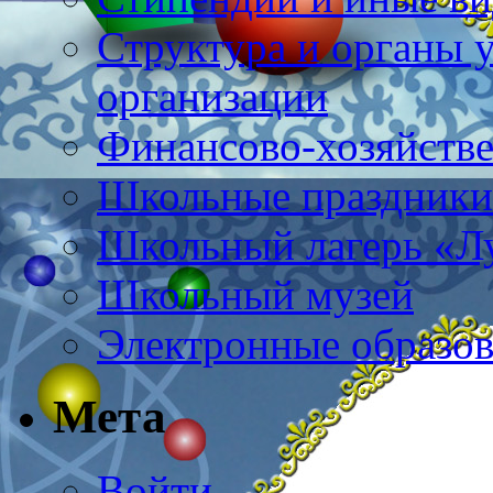
Структура и органы 
организации
Финансово-хозяйстве
Школьные праздники
Школьный лагерь «Л
Школьный музей
Электронные образов
Мета
Войти