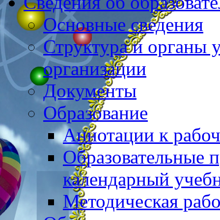
Сведения об образоват
Основные сведения
Структура и органы 
организации
Документы
Образование
Аннотации к рабо
Образовательные 
календарный учеб
Методическая рабо