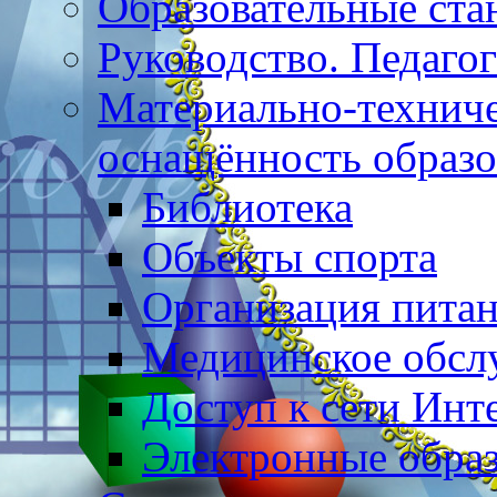
Образовательные ста
Руководство. Педаго
Материально-техниче
оснащённость образо
Библиотека
Объекты спорта
Организация пита
Медицинское обсл
Доступ к сети Инт
Электронные образ