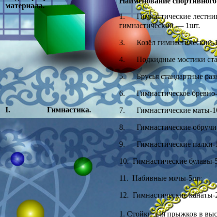
Наименование спортивного
материала.
1. Гимнастические лестн
гимнастический — 1шт.
3. Козёл гимнастический-
4. Подкидные мостики ста
5. Брусья стандартные раз
6. Гимнастическое бревно-
I.
Гимнастика.
7. Гимнастические маты-1
8. Гимнастические обручи
9. Гимнастические палки-
10. Гимнастические булавы-
11. Набивные мячы-5шт.
12. Гимнастические канаты-
1. Стойки для прыжков в вы