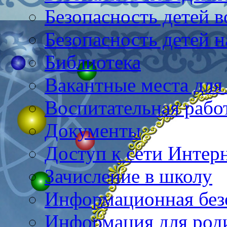
Безопасность детей в
Безопасность детей н
Библиотека
Вакантные места для
Воспитательная рабо
Документы
Доступ к сети Интер
Зачисление в школу
Информационная без
Информация для род