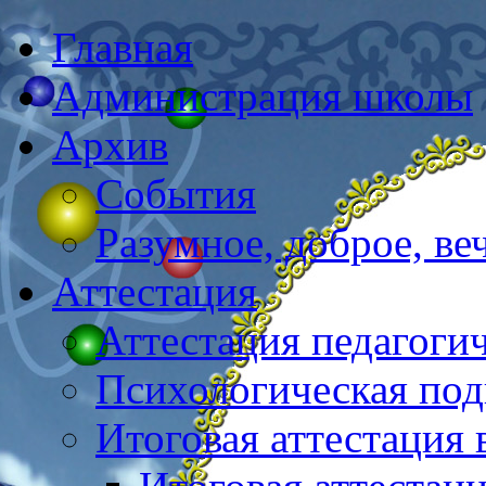
Главная
Администрация школы
Архив
События
Разумное, доброе, в
Аттестация
Аттестация педагоги
Психологическая под
Итоговая аттестация 