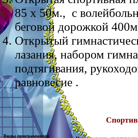
85 х 50м., с волейболь
беговой дорожкой 400м
Открытый гимнастическ
лазания, набором гимн
подтягивания, рукоходо
равновесие .
Спортив
Виды программного