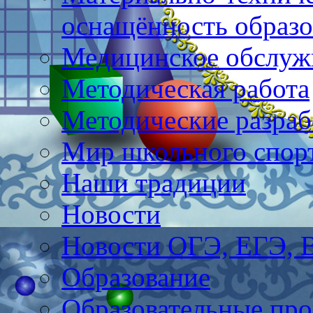
оснащённость образо
Медицинское обслуж
Методическая работа
Методические разраб
Мир школьного спор
Наши традиции
Новости
Новости ОГЭ, ЕГЭ,
Образование
Образовательные про