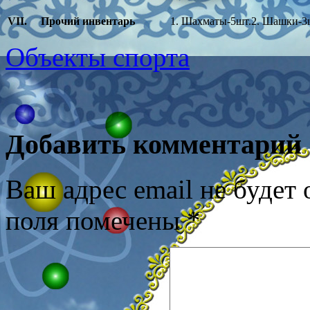
VII
.
Прочий инвентарь
1. Шахматы-5шт.2. Шашки-3
Объекты спорта
Добавить комментарий
Ваш адрес email не будет 
поля помечены
*