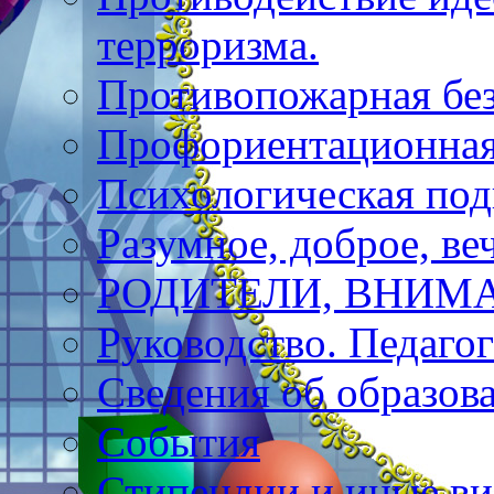
терроризма.
Противопожарная бе
Профориентационная
Психологическая под
Разумное, доброе, в
РОДИТЕЛИ, ВНИМА
Руководство. Педагог
Сведения об образов
События
Стипендии и иные в