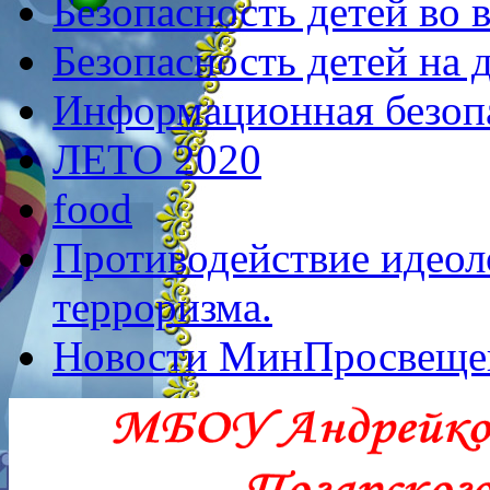
Безопасность детей во 
Безопасность детей на 
Информационная безоп
ЛЕТО 2020
food
Противодействие идеол
терроризма.
Новости МинПросвеще