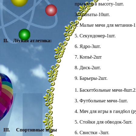
прыжков в высоту-1шт.
3. Гранаты-10шт.
4. Малые мячи для метания-15
5. Секундомер-1шт.
II
. Лёгкая атлетика:
6. Ядро-3шт.
7. Копьё-2шт
8. Диск-2шт.
9. Барьеры-2шт.
1. Баскетбольные мячи-8шт.2
3. Футбольные мячи-1шт.
4. Мяч для игры в гандбол (р
5. Стойки для обводок-5шт.
III
. Спортивные игры
6. Свистки -3шт.