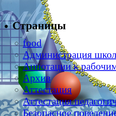
Страницы
food
Администрация шко
Аннотации к рабочи
Архив
Аттестация
Аттестация педагоги
Безопасное поведени