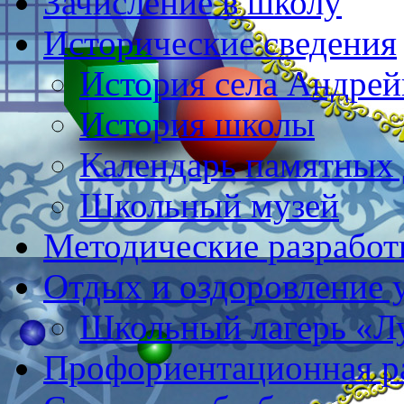
Зачисление в школу
Исторические сведения
История села Андре
История школы
Календарь памятных 
Школьный музей
Методические разработ
Отдых и оздоровление 
Школьный лагерь «Л
Профориентационная р