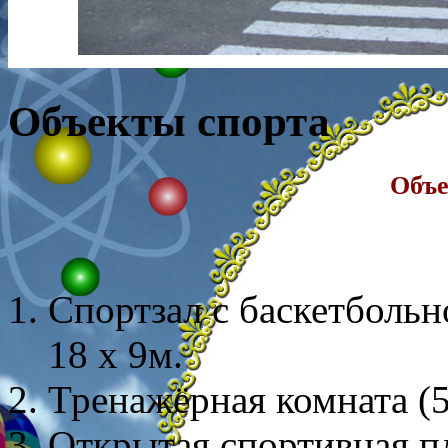
Объекты спорта
Объе
Спортзал с баскетболь
18 х 9м.
Тренажёрная комната (5
Открытая спортивная п