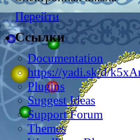
Перейти
Ссылки
Documentation
https://yadi.sk/d/k5
Plugins
Suggest Ideas
Support Forum
Themes