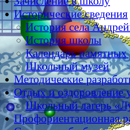
Зачисление в школу
Исторические сведения
История села Андре
История школы
Календарь памятных 
Школьный музей
Методические разработ
Отдых и оздоровление 
Школьный лагерь «Л
Профориентационная р