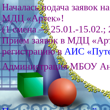
Началась подача заявок на
МДЦ «Артек»!
(1 смена — 25.01.-15.02.; 
Прием заявок в МДЦ «Арт
регистрацию в
АИС «Путе
Администрация МБОУ Ан