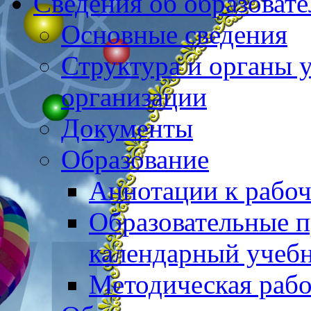
Сведения об образоват
Основные сведения
Структура и органы 
организации
Документы
Образование
Аннотации к рабо
Образовательные 
календарный учеб
Методическая рабо