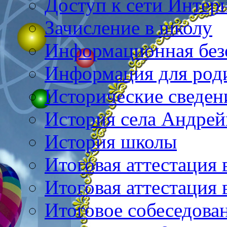
Доступ к сети Интер
Зачисление в школу
Информационная без
Информация для род
Исторические сведен
История села Андре
История школы
Итоговая аттестация 
Итоговая аттестация 
Итоговое собеседова