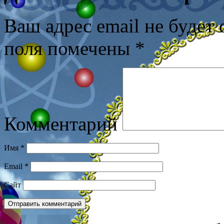
Ваш адрес email не будет 
поля помечены
*
Комментарий
Имя
*
Email
*
Сайт