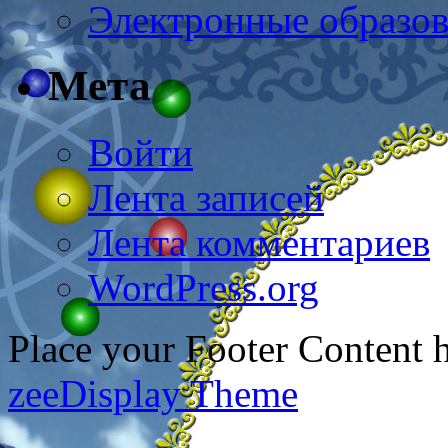
Электронные образов
Мета
Войти
Лента записей
Лента комментариев
WordPress.org
Place your Footer Content 
zeeDisplay Theme