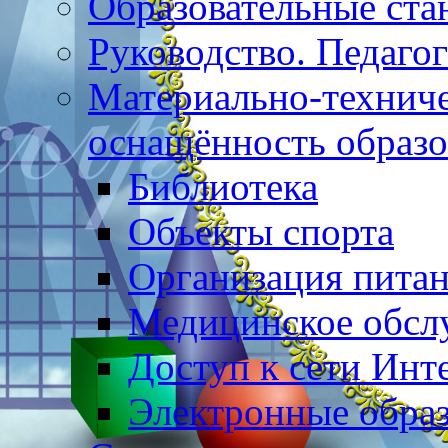
Образовательные ста
Руководство. Педаго
Материально-техниче
оснащённость образо
Библиотека
Объекты спорта
Организация пита
Медицинское обсл
Доступ к сети Инт
Электронные образ