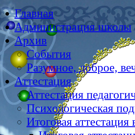
Главная
Администрация школы
Архив
События
Разумное, доброе, в
Аттестация
Аттестация педагоги
Психологическая под
Итоговая аттестация 