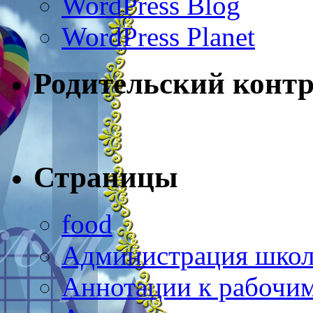
WordPress Blog
WordPress Planet
Родительский конт
Страницы
food
Администрация шко
Аннотации к рабочи