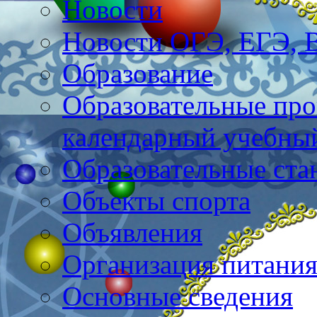
Новости
Новости ОГЭ, ЕГЭ,
Образование
Образовательные про
календарный учебны
Образовательные ста
Объекты спорта
Объявления
Организация питани
Основные сведения