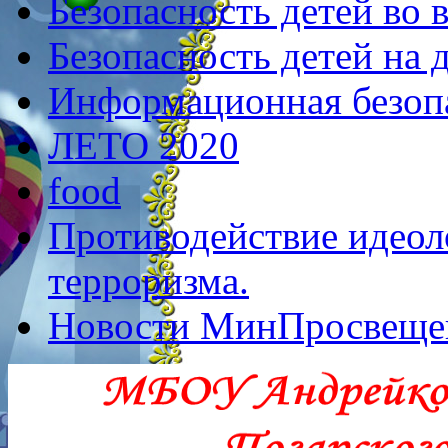
Безопасность детей во 
Безопасность детей на 
Информационная безоп
ЛЕТО 2020
food
Противодействие идеол
терроризма.
Новости МинПросвеще