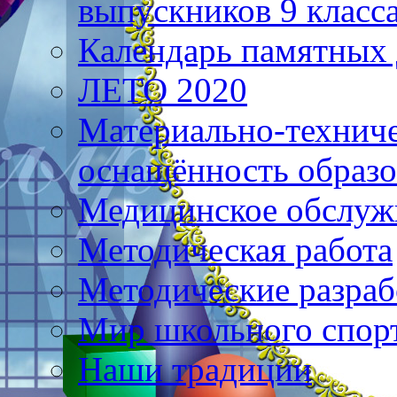
выпускников 9 класс
Календарь памятных 
ЛЕТО 2020
Материально-техниче
оснащённость образо
Медицинское обслуж
Методическая работа
Методические разраб
Мир школьного спор
Наши традиции