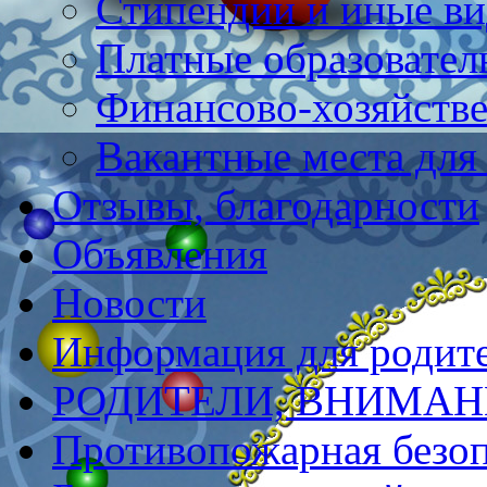
Стипендии и иные в
Платные образовател
Финансово-хозяйстве
Вакантные места для
Отзывы, благодарности
Объявления
Новости
Информация для родит
РОДИТЕЛИ, ВНИМАНИ
Противопожарная безоп