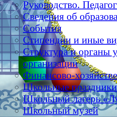
Руководство. Педагог
Сведения об образов
События
Стипендии и иные в
Структура и органы 
организации
Финансово-хозяйстве
Школьные праздники
Школьный лагерь «Л
Школьный музей