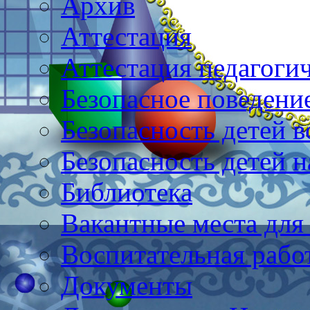
Архив
Аттестация
Аттестация педагоги
Безопасное поведени
Безопасность детей в
Безопасность детей н
Библиотека
Вакантные места для
Воспитательная рабо
Документы