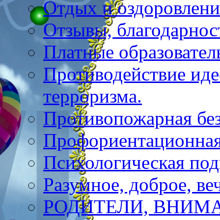
Отдых и оздоровлени
Отзывы, благодарнос
Платные образовател
Противодействие иде
терроризма.
Противопожарная бе
Профориентационная
Психологическая под
Разумное, доброе, в
РОДИТЕЛИ, ВНИМА