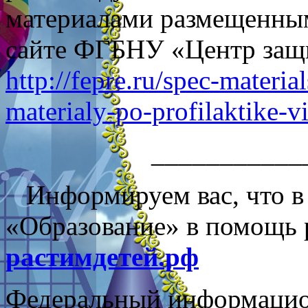
материалами размещенным
сайте ФГБНУ «Центр защи
http://fepre.ru/spec-materi
materialy-po-profilaktike-v
___________
Информируем вас, что в 
«Образование» в помощь 
растимдетей.рф
Федеральный информацио