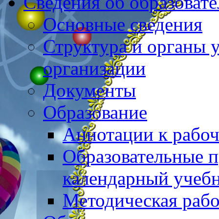
Сведения об образоват
Основные сведения
Структура и органы 
организации
Документы
Образование
Аннотации к рабо
Образовательные 
календарный учеб
Методическая рабо