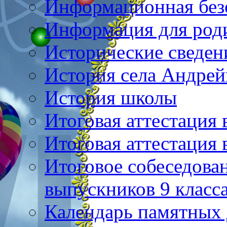
Информационная без
Информация для род
Исторические сведен
История села Андре
История школы
Итоговая аттестация 
Итоговая аттестация 
Итоговое собеседова
выпускников 9 класс
Календарь памятных 