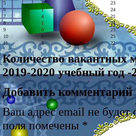
5
2
23
6
1
24
7
4
21
8
1
24
9
0
25
10
0
25
11
3
22
Количество вакантных ме
2019-2020 учебный год -
Добавить комментарий
Ваш адрес email не будет 
поля помечены
*