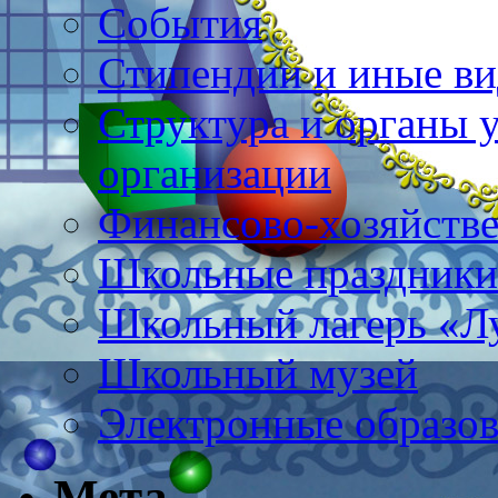
События
Стипендии и иные в
Структура и органы 
организации
Финансово-хозяйстве
Школьные праздники
Школьный лагерь «Л
Школьный музей
Электронные образов
Мета