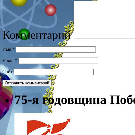
Комментарий
Имя
*
Email
*
Сайт
75-я годовщина Поб