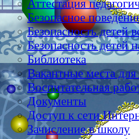
Аттестация педагоги
Безопасное поведени
Безопасность детей в
Безопасность детей н
Библиотека
Вакантные места для
Воспитательная рабо
Документы
Доступ к сети Интер
Зачисление в школу