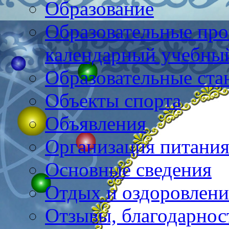
Образование
Образовательные про
календарный учебны
Образовательные ста
Объекты спорта
Объявления
Организация питани
Основные сведения
Отдых и оздоровлени
Отзывы, благодарнос