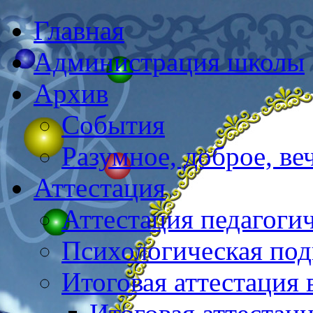
Главная
Администрация школы
Архив
События
Разумное, доброе, в
Аттестация
Аттестация педагоги
Психологическая под
Итоговая аттестация 