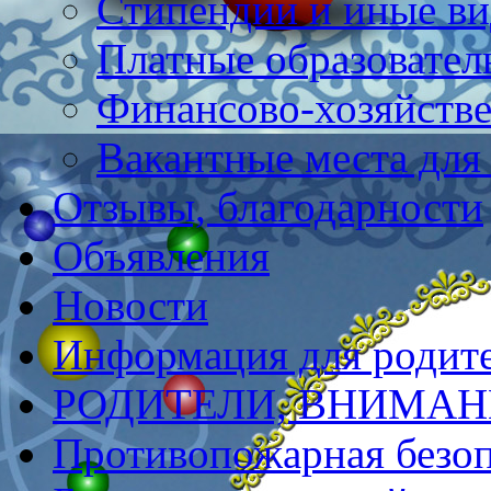
Стипендии и иные в
Платные образовател
Финансово-хозяйстве
Вакантные места для
Отзывы, благодарности
Объявления
Новости
Информация для родит
РОДИТЕЛИ, ВНИМАНИ
Противопожарная безоп