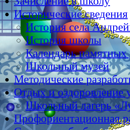
Зачисление в школу
Исторические сведения
История села Андре
История школы
Календарь памятных 
Школьный музей
Методические разработ
Отдых и оздоровление 
Школьный лагерь «Л
Профориентационная р