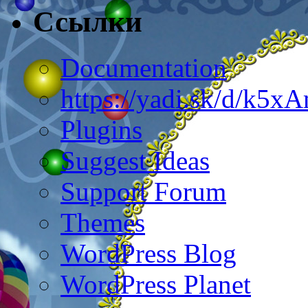
Ссылки
Documentation
https://yadi.sk/d/k5
Plugins
Suggest Ideas
Support Forum
Themes
WordPress Blog
WordPress Planet