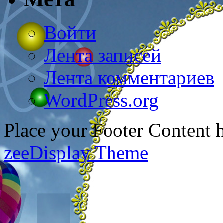
Войти
Лента записей
Лента комментариев
WordPress.org
Place your Footer Content 
zeeDisplay Theme