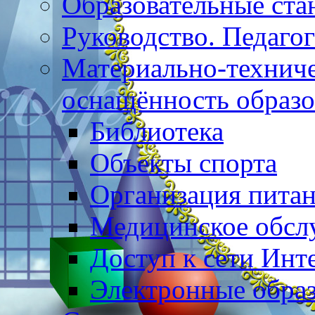
Образовательные ста
Руководство. Педаго
Материально-техниче
оснащённость образо
Библиотека
Объекты спорта
Организация пита
Медицинское обсл
Доступ к сети Инт
Электронные образ