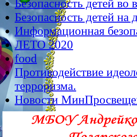
Безопасность детей во 
Безопасность детей на 
Информационная безоп
ЛЕТО 2020
food
Противодействие идеол
терроризма.
Новости МинПросвеще