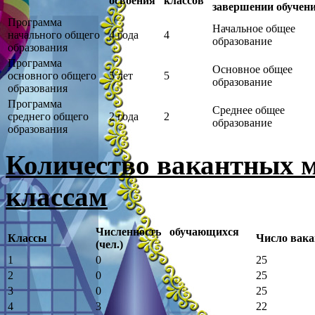
освоения
классов
завершении обучен
Программа
Начальное общее
начального общего
4 года
4
образование
образования
Программа
Основное общее
основного общего
5 лет
5
образование
образования
Программа
Среднее общее
среднего общего
2 года
2
образование
образования
Количество вакантных м
классам
Численность обучающихся
Классы
Число вака
(чел.)
1
0
25
2
0
25
3
0
25
4
3
22