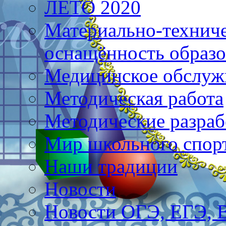
ЛЕТО 2020
Материально-техниче
оснащённость образо
Медицинское обслуж
Методическая работа
Методические разраб
Мир школьного спор
Наши традиции
Новости
Новости ОГЭ, ЕГЭ,