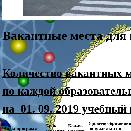
Вакантные места для 
Количество вакантных м
по каждой образователь
на 01. 09. 2019 учебный 
Уровень образовани
Срок
Кол-во
Виды
программ
получаемый по