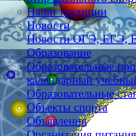
Наши традиции
Новости
Новости ОГЭ, ЕГЭ,
Образование
Образовательные про
календарный учебны
Образовательные ста
Объекты спорта
Объявления
Организация питани