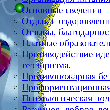
Основные сведения
Отдых и оздоровлени
Отзывы, благодарнос
Платные образовател
Противодействие иде
терроризма.
Противопожарная бе
Профориентационная
Психологическая под
Разумное, доброе, в