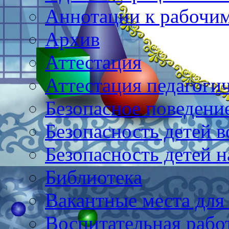
Аннотации к рабочи
Архив
Аттестация
Аттестация педагоги
Безопасное поведени
Безопасность детей в
Безопасность детей н
Библиотека
Вакантные места для
Воспитательная рабо