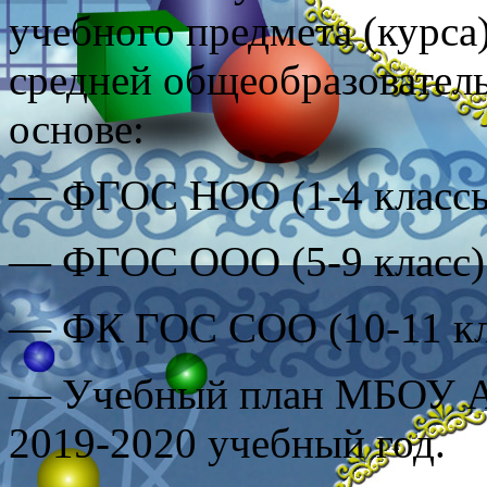
учебного предмета (курса
средней общеобразовател
основе:
— ФГОС НОО (1-4 класс
— ФГОС ООО (5-9 класс)
— ФК ГОС СОО (10-11 кл
— Учебный план МБОУ А
2019-2020 учебный год.