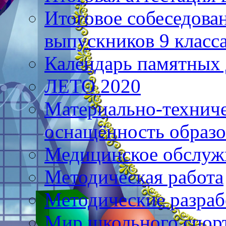
Итоговое собеседова
выпускников 9 класс
Календарь памятных 
ЛЕТО 2020
Материально-техниче
оснащённость образо
Медицинское обслуж
Методическая работа
Методические разраб
Мир школьного спор