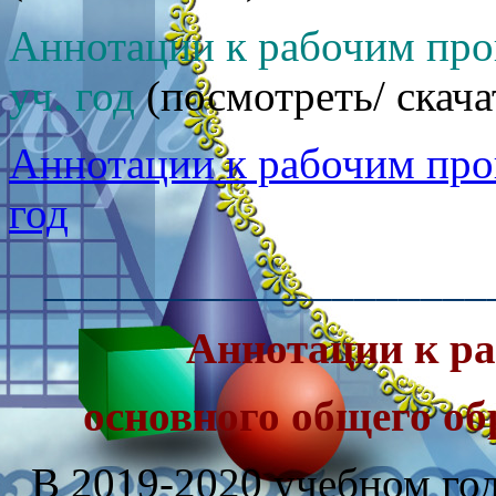
Аннотации к рабочим пр
уч. год
(посмотреть/ скача
Аннотации к рабочим пр
год
____________________
Аннотации к р
основного общего об
В 2019-2020 учебном го