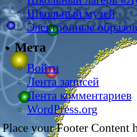
Школьный музей
Электронные образов
Мета
Войти
Лента записей
Лента комментариев
WordPress.org
Place your Footer Content 