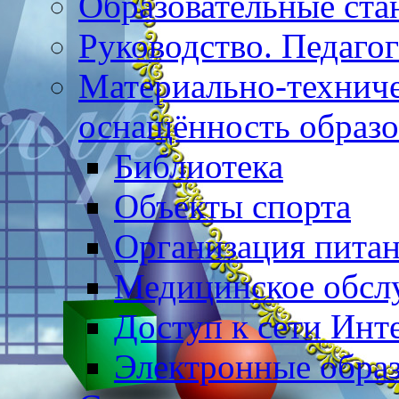
Образовательные ста
Руководство. Педаго
Материально-техниче
оснащённость образо
Библиотека
Объекты спорта
Организация пита
Медицинское обсл
Доступ к сети Инт
Электронные образ