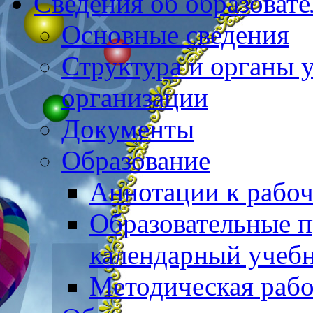
Сведения об образоват
Основные сведения
Структура и органы 
организации
Документы
Образование
Аннотации к рабо
Образовательные 
календарный учеб
Методическая рабо