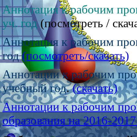
Аннотация к рабочим пр
уч. год
(посмотреть / скач
Аннотация к рабочим про
год
(посмотреть/скачать)
Аннотации к рабочим пр
учебный год
.
(скачать)
Аннотации к рабочим про
образования на 2016-2017