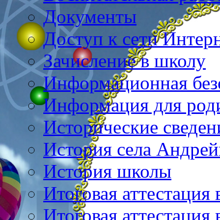
Документы
Доступ к сети Интер
Зачисление в школу
Информационная без
Информация для род
Исторические сведен
История села Андре
История школы
Итоговая аттестация 
Итоговая аттестация 