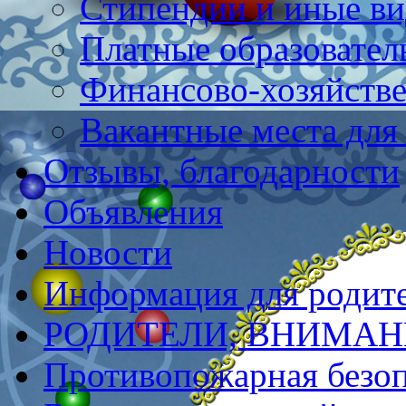
Стипендии и иные в
Платные образовател
Финансово-хозяйстве
Вакантные места для
Отзывы, благодарности
Объявления
Новости
Информация для родит
РОДИТЕЛИ, ВНИМАНИ
Противопожарная безоп