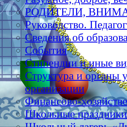
РОДИТЕЛИ, ВНИМА
Руководство. Педагог
Сведения об образов
События
Стипендии и иные в
Структура и органы 
организации
Финансово-хозяйстве
Школьные праздники
Школьный лагерь «Л