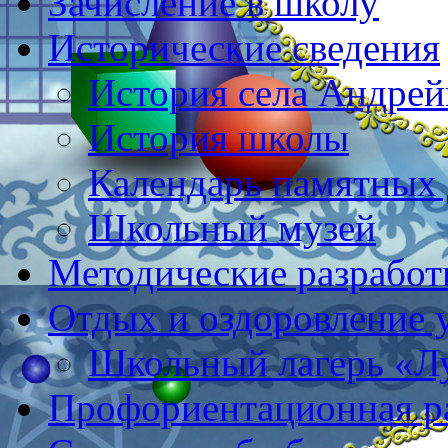
Зачисление в школу
Исторические сведения
История села Андре
История школы
Календарь памятных 
Школьный музей
Методические разработ
Отдых и оздоровление 
Школьный лагерь «Л
Профориентационная р