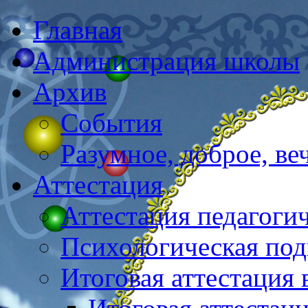
Главная
Администрация школы
Архив
События
Разумное, доброе, в
Аттестация
Аттестация педагоги
Психологическая под
Итоговая аттестация 