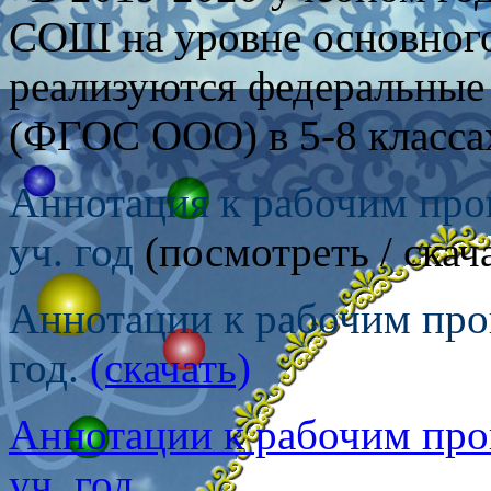
СОШ на уровне основного
реализуются федеральные
(ФГОС ООО) в 5-8 класс
Аннотация к рабочим пр
уч. год
(посмотреть / скач
Аннотации к рабочим пр
год.
(скачать)
Аннотации к рабочим пр
уч. год