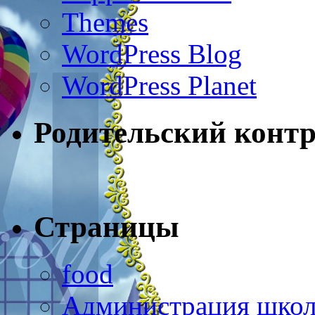
Themes
WordPress Blog
WordPress Planet
Родительский конт
Страницы
food
Администрация шко