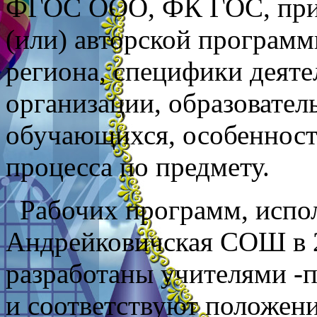
ФГОС ООО, ФК ГОС, при
(или) авторской программ
региона, специфики деяте
организации, образовател
обучающихся, особенност
процесса по предмету.
Рабочих программ, исп
Андрейковичская СОШ в 
разработаны учителями -
и соответствуют положен