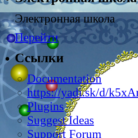
Электронная школа
Перейти
Ссылки
Documentation
https://yadi.sk/d/k5
Plugins
Suggest Ideas
Support Forum