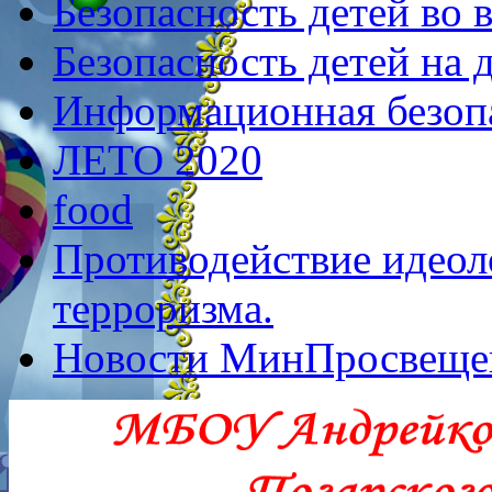
Безопасность детей во 
Безопасность детей на 
Информационная безоп
ЛЕТО 2020
food
Противодействие идеол
терроризма.
Новости МинПросвеще